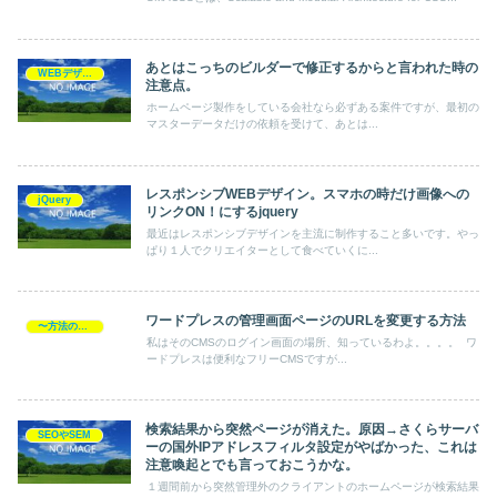
あとはこっちのビルダーで修正するからと言われた時の
WEBデザイン
注意点。
ホームページ製作をしている会社なら必ずある案件ですが、最初の
マスターデータだけの依頼を受けて、あとは...
レスポンシブWEBデザイン。スマホの時だけ画像への
jQuery
リンクON！にするjquery
最近はレスポンシブデザインを主流に制作すること多いです。やっ
ぱり１人でクリエイターとして食べていくに...
ワードプレスの管理画面ページのURLを変更する方法
〜方法の覚書
私はそのCMSのログイン画面の場所、知っているわよ。。。。 ワ
ードプレスは便利なフリーCMSですが...
検索結果から突然ページが消えた。原因→さくらサーバ
SEOやSEM
ーの国外IPアドレスフィルタ設定がやばかった、これは
注意喚起とでも言っておこうかな。
１週間前から突然管理外のクライアントのホームページが検索結果