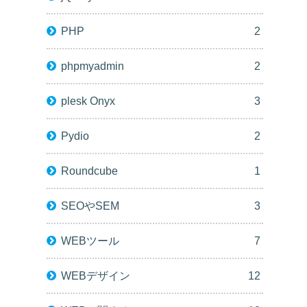
PHP
2
phpmyadmin
2
plesk Onyx
3
Pydio
2
Roundcube
1
SEOやSEM
3
WEBツール
7
WEBデザイン
12