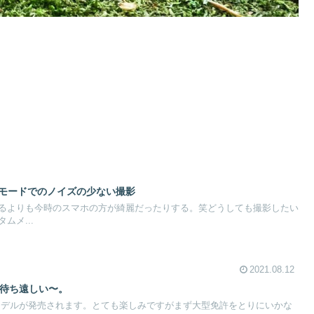
II 動画モードでのノイズの少ない撮影
るよりも今時のスマホの方が綺麗だったりする。笑どうしても撮影したい
ムメ...
2021.08.12
定。待ち遠しい〜。
0ccモデルが発売されます。とても楽しみですがまず大型免許をとりにいかな