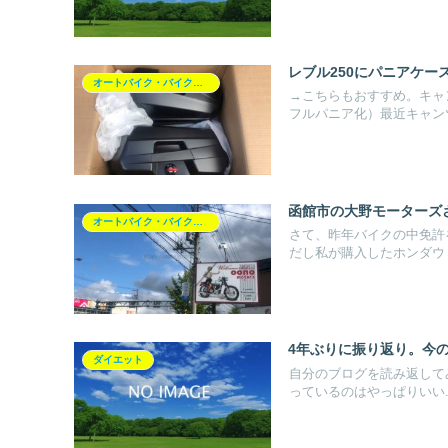
レブル250にパニアケースを取り
オートバイク・バイク（レブル250）
→こちらもおすすめ。キャ
フルパニア化）最近キャンツ
函館市の大野モーターズ
オートバイク・バイク（レブル250）
さて、昨年バイクの中免許
だし私が購入したホンダウィ
4年ぶりに振り返り。今
ダイエット
自分のブログを読み返してみ
っているのはやっぱりいい..