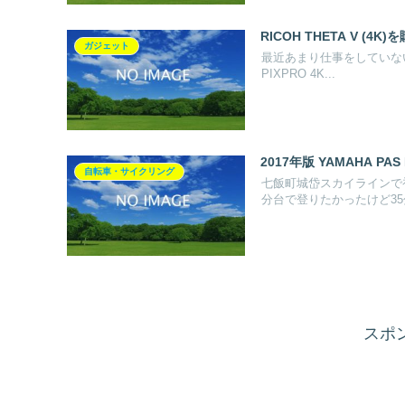
RICOH THETA V (4K)
ガジェット
最近あまり仕事をしていないY
PIXPRO 4K...
2017年版 YAMAHA 
自転車・サイクリング
七飯町城岱スカイラインで
分台で登りたかったけど35分
スポ