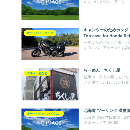
いといけません。笑こち...
キャンツーのためホンダ
オートバイ・バイク
Top case for Honda Re
一年ぶりのバイクネタ。パ
なみにパニアケースのお話は
らーめん ちくし屋
グルメ・旅など
仕事中、市内を回っていた
メン屋でしたね。よだれ🤤じ
北海道 ツーリング 温度
オートバイク・バイク（レブル250）
北海道 道南 本日気温 2
クターウェア SK-62...