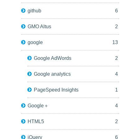
github
6
GMO Altus
2
google
13
Google AdWords
2
Google analytics
4
PageSpeed Insights
1
Google＋
4
HTML5
2
jQuery
6