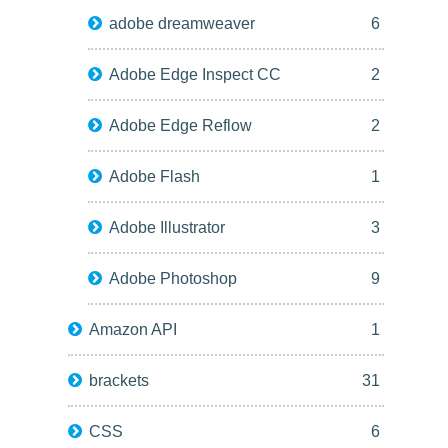
adobe dreamweaver
6
Adobe Edge Inspect CC
2
Adobe Edge Reflow
2
Adobe Flash
1
Adobe Illustrator
3
Adobe Photoshop
9
Amazon API
1
brackets
31
CSS
6