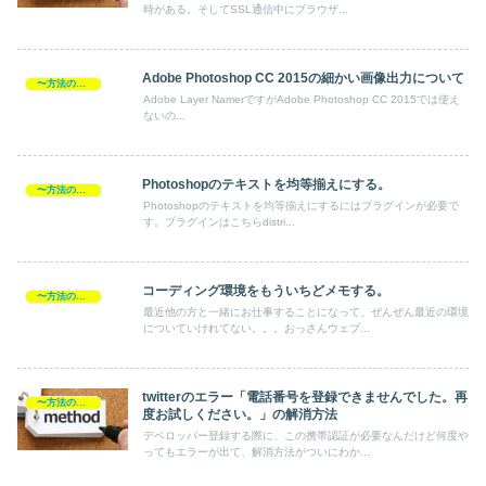
時がある。そしてSSL通信中にブラウザ...
Adobe Photoshop CC 2015の細かい画像出力について
〜方法の覚書
Adobe Layer NamerですがAdobe Photoshop CC 2015では使え
ないの...
Photoshopのテキストを均等揃えにする。
〜方法の覚書
Photoshopのテキストを均等揃えにするにはプラグインが必要で
す。プラグインはこちらdistri...
コーディング環境をもういちどメモする。
〜方法の覚書
最近他の方と一緒にお仕事することになって、ぜんぜん最近の環境
についていけれてない。。。おっさんウェブ...
twitterのエラー「電話番号を登録できませんでした。再
〜方法の覚書
度お試しください。」の解消方法
デベロッパー登録する際に、この携帯認証が必要なんだけど何度や
ってもエラーが出て、解消方法がついにわか...