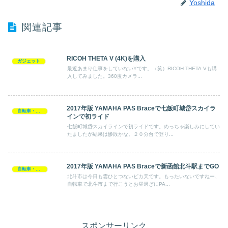
Yoshida
関連記事
RICOH THETA V (4K)を購入
ガジェット
最近あまり仕事をしていないYです。（笑）RICOH THETA Vも購
入してみました。360度カメラ...
2017年版 YAMAHA PAS Braceで七飯町城岱スカイラ
自転車・サイクリング
インで初ライド
七飯町城岱スカイラインで初ライドです。めっちゃ楽しみにしてい
たましたが結果は惨敗かな。２０分台で登り...
2017年版 YAMAHA PAS Braceで新函館北斗駅までGO
自転車・サイクリング
北斗市は今日も雲ひとつないピカ天です。もったいないですねー、
自転車で北斗市まで行こうとお昼過ぎにPA...
スポンサーリンク