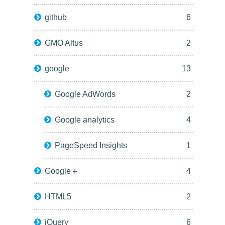
github
6
GMO Altus
2
google
13
Google AdWords
2
Google analytics
4
PageSpeed Insights
1
Google＋
4
HTML5
2
jQuery
6