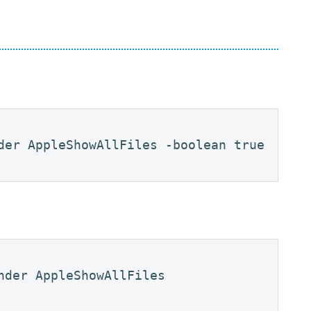
der AppleShowAllFiles -boolean true
nder AppleShowAllFiles