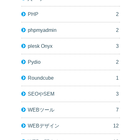
PHP
2
phpmyadmin
2
plesk Onyx
3
Pydio
2
Roundcube
1
SEOやSEM
3
WEBツール
7
WEBデザイン
12