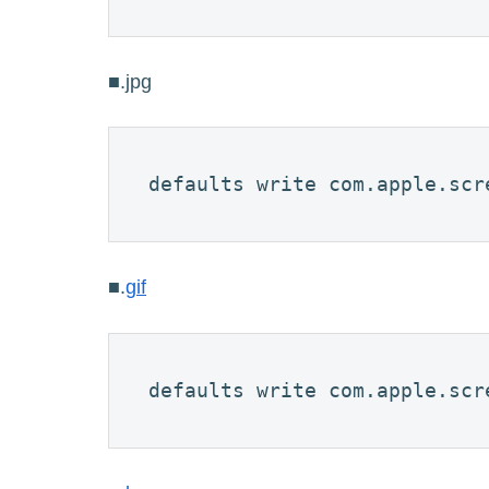
■.jpg
defaults write com.apple.scr
■.
gif
defaults write com.apple.scr