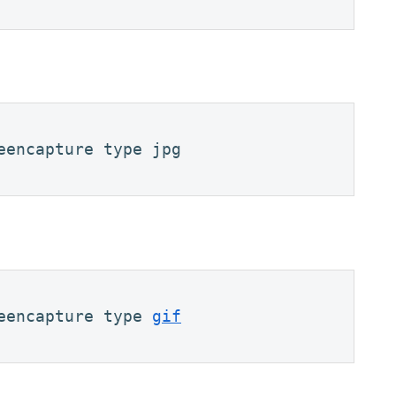
eencapture type jpg 
eencapture type 
gif