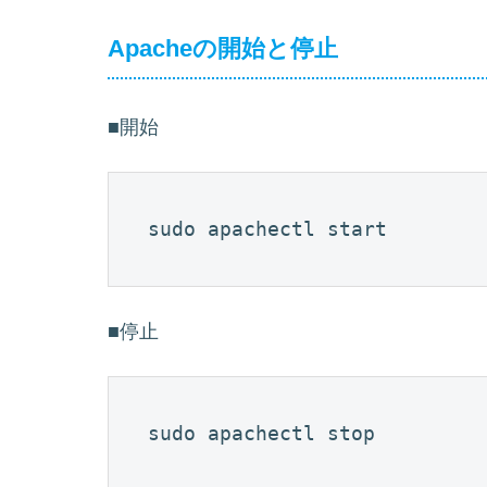
Apacheの開始と停止
■開始
sudo apachectl start 
■停止
sudo apachectl stop 