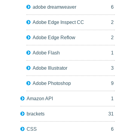
adobe dreamweaver
6
Adobe Edge Inspect CC
2
Adobe Edge Reflow
2
Adobe Flash
1
Adobe Illustrator
3
Adobe Photoshop
9
Amazon API
1
brackets
31
CSS
6