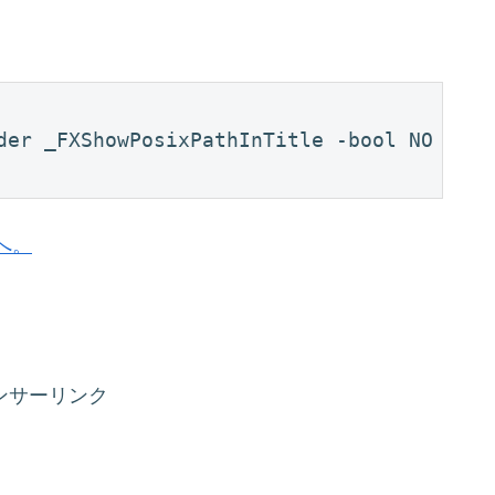
der _FXShowPosixPathInTitle -bool NO
へ。
ンサーリンク