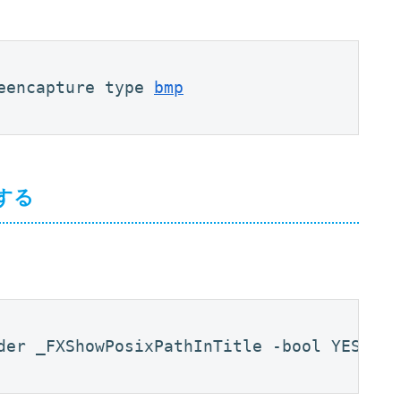
eencapture type 
bmp
する
der _FXShowPosixPathInTitle -bool YES