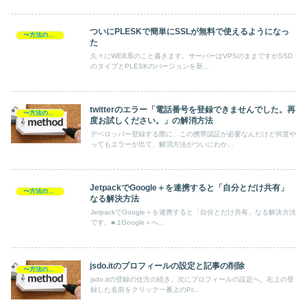
ついにPLESKで簡単にSSLが無料で使えるようになっ
〜方法の覚書
た
久々にWEB系のこと書きます。サーバーはVPSのままですがSSD
のタイプとPLESKのバージョンを新...
twitterのエラー「電話番号を登録できませんでした。再
〜方法の覚書
度お試しください。」の解消方法
デベロッパー登録する際に、この携帯認証が必要なんだけど何度や
ってもエラーが出て、解消方法がついにわか...
JetpackでGoogle＋を連携すると「自分とだけ共有」
〜方法の覚書
なる解決方法
JetpackでGoogle＋を連携すると「自分とだけ共有」なる解決方法
です。■.1Google＋へ...
jsdo.itのプロフィールの設定と記事の削除
〜方法の覚書
jsdo.itの登録の仕方の続き。次にプロフィールの設定へ。右上の登
録した名前をクリック一番上のPr...