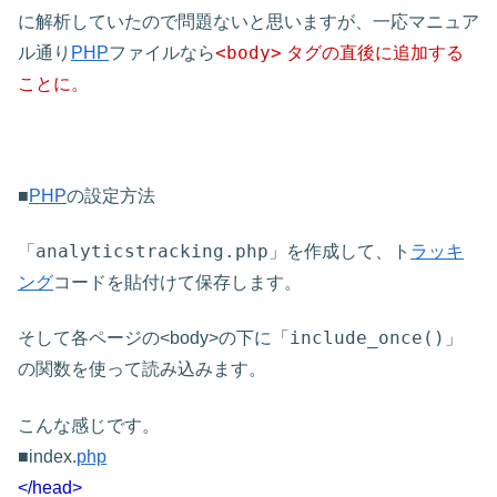
に解析していたので問題ないと思いますが、一応マニュア
<body>
ル通り
PHP
ファイルなら
タグの直後に追加する
ことに。
■
PHP
の設定方法
analyticstracking.php」を作成して、
「
ト
ラッキ
ング
コードを貼付けて保存します。
include_once()
そして各ページの<body>の下に「
」
の関数を使って読み込みます。
こんな感じです。
■index.
php
</head>