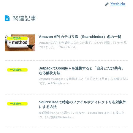
Yoshida
関連記事
Amazon API カテゴリID（SearchIndex）名の一覧
〜方法の覚書
AmazonのAPIを作成中になかなか出てこないので探していたら見
つけました。「Search Ind...
JetpackでGoogle＋を連携すると「自分とだけ共有」
〜方法の覚書
なる解決方法
JetpackでGoogle＋を連携すると「自分とだけ共有」なる解決方法
です。■.1Google＋へ...
SourceTreeで特定のファイルやディレクトリを対象外
〜方法の覚書
にする方法
Git関係をいろいろ調べているなか、SourceTreeはとても役に立
つ。けど無料のbitbucke...