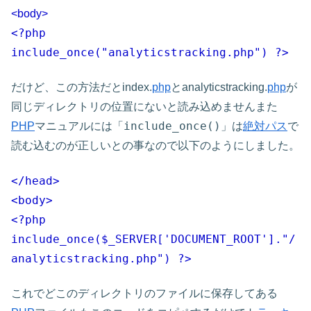
<body>
<?php
include_once("analyticstracking.php") ?>
だけど、この方法だとindex.
php
とanalyticstracking.
php
が
同じディレクトリの位置にないと読み込めませんまた
include_once()
PHP
マニュアルには「
」は
絶対パス
で
読む込むのが正しいとの事なので以下のようにしました。
</head>
<body>
<?php
include_once($_SERVER['DOCUMENT_ROOT']."/
analyticstracking.php") ?>
これでどこのディレクトリのファイルに保存してある