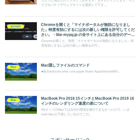
ちょっと悩んだのでメモしておきます。まずログインします。そし
てプロパティでウェブサイトを選択して下さ...
Chromeを開くと「マイナボータルが無効になりまし
google
た」特度有効にするには次の新しい権限を許可してくだ
さい。・libe-mypg.jp の全サイト上にある自分のデータ
の読み取りと変更
Chromeを開くと、突然「マイナボータルが無効になりました」特
度有効にするには次の新しい権限を許可...
Mac隠しファイルのコマンド
Mac
■表示defaults write com.apple.finder AppleShowAllFil...
MacBook Pro 2018 15インチとMacBook Pro 2019 16
Mac
インチのレンダリング速度の差について
M1チップのMacでは自分の環境を移行できなかったので、いま
Intel Macが下落しているのでこの...
スポンサーリンク