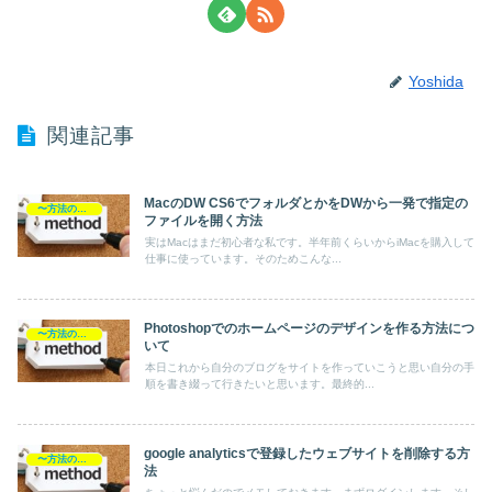
Yoshida
関連記事
MacのDW CS6でフォルダとかをDWから一発で指定の
〜方法の覚書
ファイルを開く方法
実はMacはまだ初心者な私です。半年前くらいからiMacを購入して
仕事に使っています。そのためこんな...
Photoshopでのホームページのデザインを作る方法につ
〜方法の覚書
いて
本日これから自分のブログをサイトを作っていこうと思い自分の手
順を書き綴って行きたいと思います。最終的...
google analyticsで登録したウェブサイトを削除する方
〜方法の覚書
法