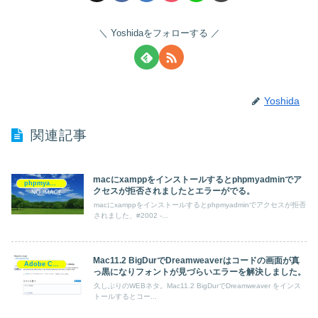
Yoshidaをフォローする
Yoshida
関連記事
macにxamppをインストールするとphpmyadminでア
phpmyadmin
クセスが拒否されましたとエラーがでる。
macにxamppをインストールするとphpmyadminでアクセスが拒否
されました、#2002 -...
Mac11.2 BigDurでDreamweaverはコードの画面が真
Adobe Creative Cloud
っ黒になりフォントが見づらいエラーを解決しました。
久しぶりのWEBネタ。Mac11.2 BigDurでDreamweaver をインス
トールするとコー...