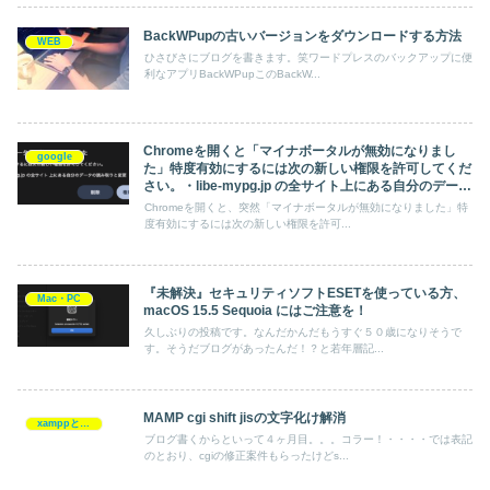
BackWPupの古いバージョンをダウンロードする方法
WEB
ひさびさにブログを書きます。笑ワードプレスのバックアップに便
利なアプリBackWPupこのBackW...
Chromeを開くと「マイナボータルが無効になりまし
google
た」特度有効にするには次の新しい権限を許可してくだ
さい。・libe-mypg.jp の全サイト上にある自分のデータ
の読み取りと変更
Chromeを開くと、突然「マイナボータルが無効になりました」特
度有効にするには次の新しい権限を許可...
『未解決』セキュリティソフトESETを使っている方、
Mac・PC
macOS 15.5 Sequoia にはご注意を！
久しぶりの投稿です。なんだかんだもうすぐ５０歳になりそうで
す。そうだブログがあったんだ！？と若年層記...
MAMP cgi shift jisの文字化け解消
xamppとMAMP
ブログ書くからといって４ヶ月目。。。コラー！・・・・では表記
のとおり、cgiの修正案件もらったけどs...