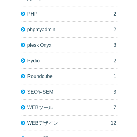
PHP
2
phpmyadmin
2
plesk Onyx
3
Pydio
2
Roundcube
1
SEOやSEM
3
WEBツール
7
WEBデザイン
12