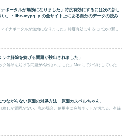
マイナボータルが無効になりました」特度有効にするには次の新し
。・libe-mypg.jp の全サイト上にある自分のデータの読み
然「マイナボータルが無効になりました」特度有効にするには次の新し
ロック解除を妨げる問題が検出されました」
ック解除を妨げる問題が検出されました」Macにて外付けしていた
トにつながらない原因の対処方法→原因カスペルちゃん。
の無線しか質問がない。私の場合、使用中に突然ネットが切れる。有線