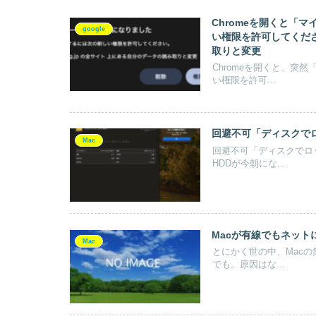
Chromeを開くと「
google
い権限を許可してください
取りと変更
Chromeを開くと、突
い権限を許可...
回避不可「ディスクで
Mac
回避不可「ディスクでロ
HDDが今朝にな...
Macが有線でもネッ
Mac
とにかく世の中、Mac
でも。原因はな...