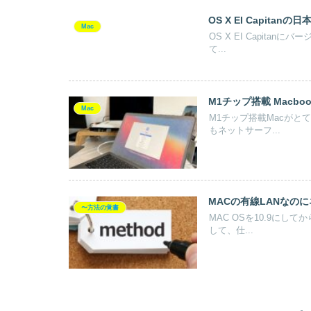
OS X EI Capit
Mac
OS X EI Capit
て...
M1チップ搭載 Macbo
Mac
M1チップ搭載Macが
もネットサーフ...
MACの有線LANなの
〜方法の覚書
MAC OSを10.9に
して、仕...