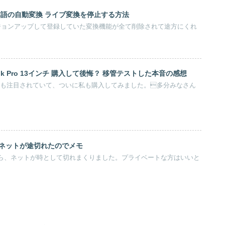
anの日本語の自動変換 ライブ変換を停止する方法
anにバージョンアップして登録していた変換機能が全て削除されて途方にくれ
ok Pro 13インチ 購入して後悔？ 移管テストした本音の感想
とても注目されていて、ついに私も購入してみました。多分みなさん
にネットが途切れたのでメモ
してから、ネットが時として切れまくりました。プライベートな方はいいと