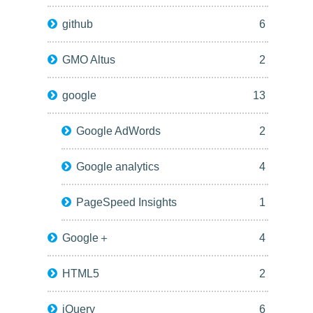
github
6
GMO Altus
2
google
13
Google AdWords
2
Google analytics
4
PageSpeed Insights
1
Google＋
4
HTML5
2
jQuery
6