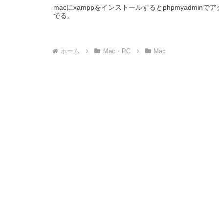
macにxamppをインストールするとphpmyadmi
でる。
ホーム
Mac・PC
Mac