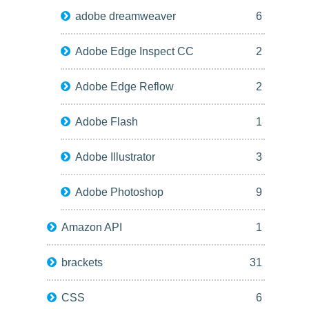
adobe dreamweaver
6
Adobe Edge Inspect CC
2
Adobe Edge Reflow
2
Adobe Flash
1
Adobe Illustrator
3
Adobe Photoshop
9
Amazon API
1
brackets
31
CSS
6