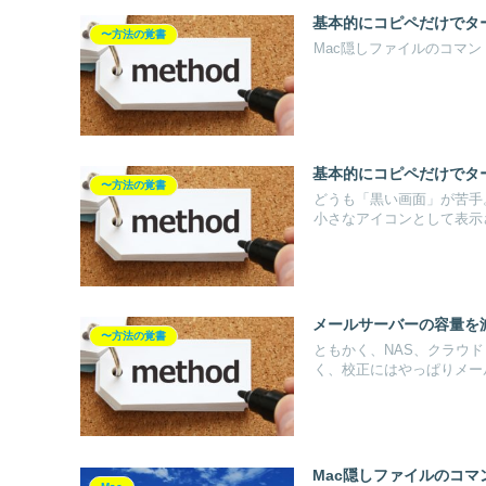
基本的にコピペだけでタ
〜方法の覚書
Mac隠しファイルのコマンド■表示defa
基本的にコピペだけでタ
〜方法の覚書
どうも「黒い画面」が苦手
小さなアイコンとして表示さ
メールサーバーの容量を減ら
〜方法の覚書
ともかく、NAS、クラウ
く、校正にはやっぱりメール。
Mac隠しファイルのコマ