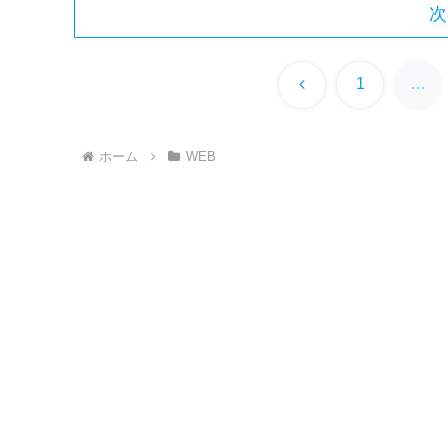
次
前
1
…
へ
ホーム
WEB