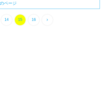
のページ
次
14
15
16
へ