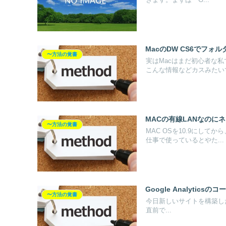
きます。まずは「G...
MacのDW CS6でフ
〜方法の覚書
実はMacはまだ初心者な私
こんな情報などカスみたいで.
MACの有線LANなのに
〜方法の覚書
MAC OSを10.9にし
仕事で使っているとやた...
Google Analyti
〜方法の覚書
今日新しいサイトを構築したので
直前で...