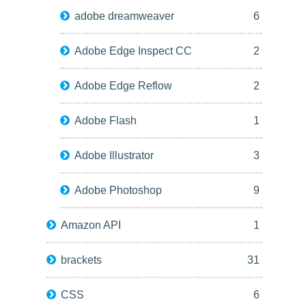
adobe dreamweaver
6
Adobe Edge Inspect CC
2
Adobe Edge Reflow
2
Adobe Flash
1
Adobe Illustrator
3
Adobe Photoshop
9
Amazon API
1
brackets
31
CSS
6