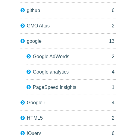
github
6
GMO Altus
2
google
13
Google AdWords
2
Google analytics
4
PageSpeed Insights
1
Google＋
4
HTML5
2
jQuery
6