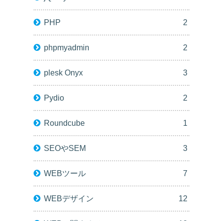
PHP
2
phpmyadmin
2
plesk Onyx
3
Pydio
2
Roundcube
1
SEOやSEM
3
WEBツール
7
WEBデザイン
12