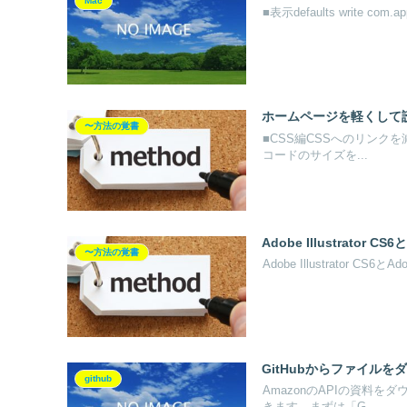
Mac
■表示defaults write com.appl
ホームページを軽くして
〜方法の覚書
■CSS編CSSへのリンクを
コードのサイズを...
Adobe Illustrator
〜方法の覚書
Adobe Illustrator CS
GitHubからファイル
github
AmazonのAPIの資料を